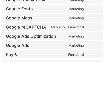
Google Fonts
Marketing
Google Maps
Marketing
Google reCAPTCHA
Marketing, Funktional
Google Ads Optimization
Marketing
Google Ads
Marketing
PayPal
Funktional
Google Analytics
Statistik
Burst Statistics
Statistik (anonym)
Sonstiges
Gegenstand der Untersuchung
7. Zustimmung
Wenn du unsere Website das erste Mal besuchst, zeigen wir dir