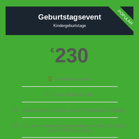
POPULÄR
Geburtstagsevent
Kindergeburtstage
230
€
Im Winter beheizt
bis zu 10 Kinder inkl.
weitere Kinder buchbar (siehe Produktbeschreibung)
6,0 Liter Getränke (für jede weitere Karaffe (1,5Liter)
wird 4,00€ berechnet)